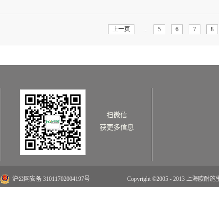
销售会议随后召开，各区域销售经理及技术
情>>
了销售中存在的问题并提出了解决方案；公
对公司下一阶段技术研讨会的召开做了说明
上一页
...
5
6
7
8
作以总结，并针对高粱替代玉米的技术要点
扫微信
获更多信息
沪公网安备 31011702004197号
Copyright ©2005 - 2013 上