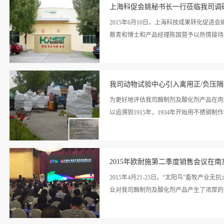
情>>
上海科促会姚秘书长一行莅临我司调
2015年6月10日，上海科技成果转化促
蔡青和博士和产品经理陈国营予以热情接待
看详
上海市委为了促进高校成果更好的得到产业化
情>>
我司动物试验中心引入禽用正/负压
的科技成果转化助推，2015年~2017
利深入推进第二轮工作，调研组在所有的项
为更好地评估我司酶制剂及酸化剂产品在肉
介绍饲料行业、公司发展历程、产品研发及
以追溯到1915年，1934年开始用不锈钢
从源头及深远意义上都对我国的食品安全领
司技术总监蔡博士都一致认为，增加资金的
看详
发销售出更好的产品，回报政府，回报社会
SPF禽类饲育和病原试验。 该隔离器上
情>>
努力和取得的成绩，然后听取了校方代表洪
2015年欧耐施第二季度销售会议在
统的密封圈密封方式。送排风端高效滤器和
使隔离器更坚固耐用。在控制面板上，可控
2015年4月21-23日，“太阳鸟”畜牧
的参数，超限参数报警。隔离器设UPS不
业对我司酶制剂及酸化剂产品产生了浓厚的
看详