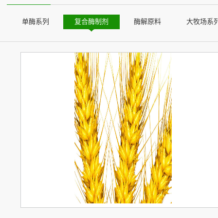
单酶系列
复合酶制剂
酶解原料
大牧场系