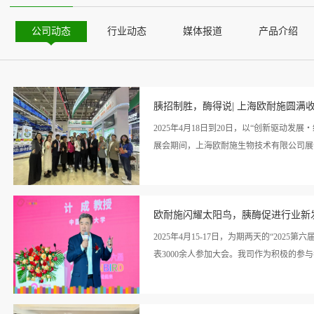
公司动态
行业动态
媒体报道
产品介绍
胰招制胜，酶得说| 上海欧耐施圆满收
2025年4月18日到20日，以“创新驱动
展会期间，上海欧耐施生物技术有限公司展位（
看详
足。“芯片”产品，实力出圈本次展会，欧
情>>
欧耐施闪耀太阳鸟，胰酶促进行业新
内脏粉和小麦水解蛋白四款核心产品备受关
书（新饲证书（2023）04号），是国内
2025年4月15-17日，为期两天的“20
能消除豆粕中胰蛋白酶抑制剂影响，提高蛋
表3000余人参加大会。我司作为积极的参
鸡肝粉，天然优质动物蛋白来源，富含氨基
蛋白原料，富含不饱和脂肪酸（DHA、E
看详
子谷氨酰胺肽含量高，修复肠粘膜，巩固肠
议期间，公司特别邀请到中国农业大学的计