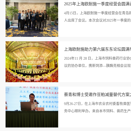
情>>
着上海欧耐施在饲料添加剂领域深厚的研发实
2025年上海欧耐施一季度经营会圆满
赖进口、饲料消化利用率不足两方面切入，
应用成果。计成教授深入浅出地讲解，从理
4月15日，上海欧耐施一季度经营会在青
虚席，大家都沉浸在知识的盛宴中。同时，
人出席了会议。本次会议对2025年一季度的
者主动前来交流，咨询胰酶产品的相关问题
场人流量大，十分热闹，而欧耐施的展位更
看详
司向大会主办方致以诚挚的感谢！一直以来
划和部署，这将为公司稳步实现高质量发展
情>>
我们的胰酶产品已为众多企业提供了有效的
上海欧耐施助力第六届东东论坛圆满
的工作成果和不足进行了全面回顾，同时深
前行公司高层领导与各部门负责人汇聚一起
2024年11 月 28 日，上海市饲料兽
目标与战略规划。团队活动：自然风光 激
议的协办单位，携新饲添—胰酶亮相会议现场
人员轻装上阵，一起奔赴自然，享受美景，
状况，他指出，一季度在业务拓展、管理优
看详
于厚积薄发、机遇在握的关键时期，鼓励全
教授出席本次会议，并做“胰酶的开发及在
情>>
蔡青和博士受邀作豆粕减量替代方案
重依赖进口，为了实现畜牧业的可持续发展
在这样的大环境下产生的。2024年1月1
9月26-27日，在上海市农业农村委畜牧
加剂新产品证书。我国是畜牧业大国，每年畜
务中心顺利举办。来自本市饲料、兽药生产
类、抗营养因子）、动物消化生理（内源消
升空间。豆粕是畜禽饲料的主要蛋白来源。
看详