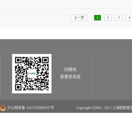
尤其是对禽类，其消化道短，KTI的抗营
和博士受组委会邀请，在培训班作“豆粕减
情>>
粮中胰蛋白酶抑制因子的含量增加，肉鸡的体
（TI）和寡糖是影响豆粕利用的主要抗营
键手段。图2 蔡博士在作专题报告蔡博士在
上一页
1
2
3
4
到的重要作用，列举多个胰酶在肉鸡低蛋白
使用方面提供了可行解决方案。蔡博士的精
施新饲添-胰酶是来源于健康猪胰脏中的多
系。补充胰酶，能够消除豆粕中的TI影响
日粮蛋白水平和提高养殖效益的效果。
扫微信
获更多信息
沪公网安备 31011702004197号
Copyright ©2005 - 2013 上